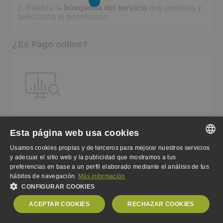
2. Realiza la
búsqueda del servicio
que prefieras y
selecciona el beneficiario
¿Es Pago online?
Esta página web usa cookies
3. Haz clic en
“comprar”
Usamos cookies propias y de terceros para mejorar nuestros servicios
Tu artículo se agregará al carrito de compra. Podrás
SPANISH
y adecuar el sitio web y la publicidad que mostramos a tus
continuar comprando o ver el carrito.
preferencias en base a un perfil elaborado mediante el análisis de tus
ENGLISH
hábitos de navegación.
Más información
CONFIGURAR COOKIES
GERMAN
ACEPTAR COOKIES
RECHAZAR COOKIES